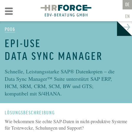
ZU DEN INHALTEN
DE
Zur Navigation
EN
P006
→
EPI-USE
DATA SYNC MANAGER
Schnelle, Leistungsstarke SAP® Datenkopien – die
Data Sync Manager™ Suite unterstützt SAP ERP,
HCM, SRM, CRM, SCM, BW und GTS;
kompatibel mit S/4HANA.
LÖSUNGSBESCHREIBUNG
Wie bekommen Sie echte SAP-Daten in nicht-produktive Systeme
für Testzwecke, Schulungen und Support?